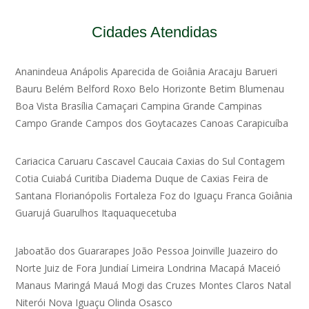
Cidades Atendidas
Ananindeua
Anápolis
Aparecida de Goiânia
Aracaju
Barueri
Bauru
Belém
Belford Roxo
Belo Horizonte
Betim
Blumenau
Boa Vista
Brasília
Camaçari
Campina Grande
Campinas
Campo Grande
Campos dos Goytacazes
Canoas
Carapicuíba
Cariacica
Caruaru
Cascavel
Caucaia
Caxias do Sul
Contagem
Cotia
Cuiabá
Curitiba
Diadema
Duque de Caxias
Feira de
Santana
Florianópolis
Fortaleza
Foz do Iguaçu
Franca
Goiânia
Guarujá
Guarulhos
Itaquaquecetuba
Jaboatão dos Guararapes
João Pessoa
Joinville
Juazeiro do
Norte
Juiz de Fora
Jundiaí
Limeira
Londrina
Macapá
Maceió
Manaus
Maringá
Mauá
Mogi das Cruzes
Montes Claros
Natal
Niterói
Nova Iguaçu
Olinda
Osasco