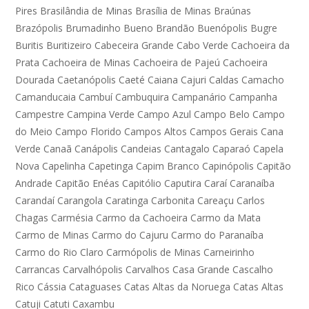
Pires
Brasilândia de Minas
Brasília de Minas
Braúnas
Brazópolis
Brumadinho
Bueno Brandão
Buenópolis
Bugre
Buritis
Buritizeiro
Cabeceira Grande
Cabo Verde
Cachoeira da
Prata
Cachoeira de Minas
Cachoeira de Pajeú
Cachoeira
Dourada
Caetanópolis
Caeté
Caiana
Cajuri
Caldas
Camacho
Camanducaia
Cambuí
Cambuquira
Campanário
Campanha
Campestre
Campina Verde
Campo Azul
Campo Belo
Campo
do Meio
Campo Florido
Campos Altos
Campos Gerais
Cana
Verde
Canaã
Canápolis
Candeias
Cantagalo
Caparaó
Capela
Nova
Capelinha
Capetinga
Capim Branco
Capinópolis
Capitão
Andrade
Capitão Enéas
Capitólio
Caputira
Caraí
Caranaíba
Carandaí
Carangola
Caratinga
Carbonita
Careaçu
Carlos
Chagas
Carmésia
Carmo da Cachoeira
Carmo da Mata
Carmo de Minas
Carmo do Cajuru
Carmo do Paranaíba
Carmo do Rio Claro
Carmópolis de Minas
Carneirinho
Carrancas
Carvalhópolis
Carvalhos
Casa Grande
Cascalho
Rico
Cássia
Cataguases
Catas Altas da Noruega
Catas Altas
Catuji
Catuti
Caxambu