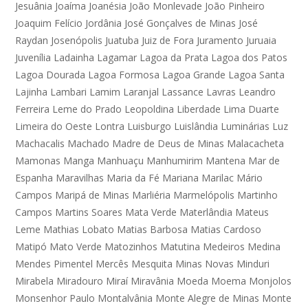
Jesuânia
Joaíma
Joanésia
João Monlevade
João Pinheiro
Joaquim Felício
Jordânia
José Gonçalves de Minas
José
Raydan
Josenópolis
Juatuba
Juiz de Fora
Juramento
Juruaia
Juvenília
Ladainha
Lagamar
Lagoa da Prata
Lagoa dos Patos
Lagoa Dourada
Lagoa Formosa
Lagoa Grande
Lagoa Santa
Lajinha
Lambari
Lamim
Laranjal
Lassance
Lavras
Leandro
Ferreira
Leme do Prado
Leopoldina
Liberdade
Lima Duarte
Limeira do Oeste
Lontra
Luisburgo
Luislândia
Luminárias
Luz
Machacalis
Machado
Madre de Deus de Minas
Malacacheta
Mamonas
Manga
Manhuaçu
Manhumirim
Mantena
Mar de
Espanha
Maravilhas
Maria da Fé
Mariana
Marilac
Mário
Campos
Maripá de Minas
Marliéria
Marmelópolis
Martinho
Campos
Martins Soares
Mata Verde
Materlândia
Mateus
Leme
Mathias Lobato
Matias Barbosa
Matias Cardoso
Matipó
Mato Verde
Matozinhos
Matutina
Medeiros
Medina
Mendes Pimentel
Mercês
Mesquita
Minas Novas
Minduri
Mirabela
Miradouro
Miraí
Miravânia
Moeda
Moema
Monjolos
Monsenhor Paulo
Montalvânia
Monte Alegre de Minas
Monte