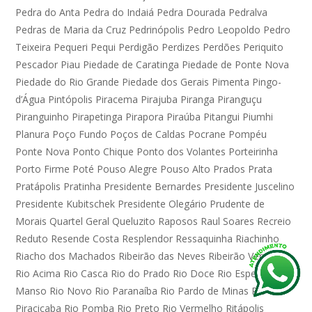
Pedra do Anta
Pedra do Indaiá
Pedra Dourada
Pedralva
Pedras de Maria da Cruz
Pedrinópolis
Pedro Leopoldo
Pedro
Teixeira
Pequeri
Pequi
Perdigão
Perdizes
Perdões
Periquito
Pescador
Piau
Piedade de Caratinga
Piedade de Ponte Nova
Piedade do Rio Grande
Piedade dos Gerais
Pimenta
Pingo-
d’Água
Pintópolis
Piracema
Pirajuba
Piranga
Piranguçu
Piranguinho
Pirapetinga
Pirapora
Piraúba
Pitangui
Piumhi
Planura
Poço Fundo
Poços de Caldas
Pocrane
Pompéu
Ponte Nova
Ponto Chique
Ponto dos Volantes
Porteirinha
Porto Firme
Poté
Pouso Alegre
Pouso Alto
Prados
Prata
Pratápolis
Pratinha
Presidente Bernardes
Presidente Juscelino
Presidente Kubitschek
Presidente Olegário
Prudente de
Morais
Quartel Geral
Queluzito
Raposos
Raul Soares
Recreio
Reduto
Resende Costa
Resplendor
Ressaquinha
Riachinho
Riacho dos Machados
Ribeirão das Neves
Ribeirão Vermelho
Rio Acima
Rio Casca
Rio do Prado
Rio Doce
Rio Espera
Rio
Manso
Rio Novo
Rio Paranaíba
Rio Pardo de Minas
Rio
Piracicaba
Rio Pomba
Rio Preto
Rio Vermelho
Ritápolis